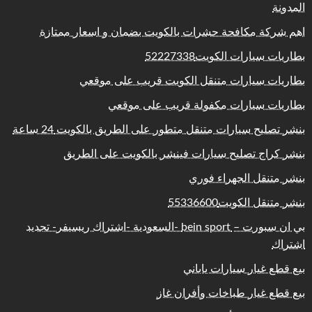
المدونة
اهم شركة مكافحة حشرات بالكويت بضمان و اسعار ممتازة
بطاريات سيارات الكويت52227338
بطاريات سيارات متنقل الكويت قريب على موقعي
بطاريات سيارات مكفولة قريب على موقعي
بنشر تصليح سيارات متنقل متطور على الطريق بالكويت 24 ساعة
بنشر كراج تصليح سيارات فينشر بالكويت على الطريق
بنشر متنقل الجهراء فوري
بنشر متنقل الكويت55336600
بي ان سبورت – bein sport -السعودية -اشتراك ريسيفر- تجديد
اشتراك
بيع قطع غيار سيارات ياباني
بيع قطع غيار طباخات وأفران غاز