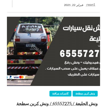
rwan1
فبراير 22, 2021
ونش كرين سطحة
كاميرات مراقبة
ونش الجليعة / 65557275 / ونش كرين سطحة