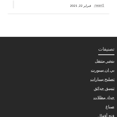
rwan1
فبراير 22, 2021
تصنيفات
بنشر متنقل
بي ان سبورت
تصليح سيارات
تنسق حدائق
حداد مظلات
صباغ
فتح أقفال