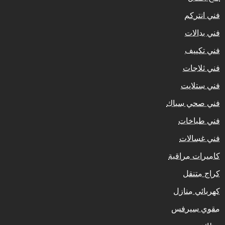
فني انتركم
فني بدالات
فني تكييف
فني ثلاجات
فني ستلايت
فني صحي سباك
فني طباخات
فني غسالات
كاميرات مراقبة
كراج متنقل
كهربائي منازل
مقوي سيرفس