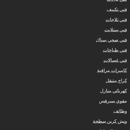
فني تكييف
فني ثلاجات
فني ستلايت
فني صحي سباك
فني طباخات
فني غسالات
كاميرات مراقبة
كراج متنقل
كهربائي منازل
مقوي سيرفس
وظائف
ونش كرين سطحة