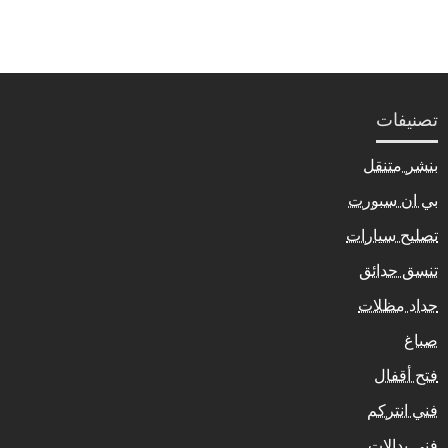
تصنيفات
بنشر متنقل
بي ان سبورت
تصليح سيارات
تنسق حدائق
حداد مظلات
صباغ
فتح أقفال
فني انتركم
فني بدالات