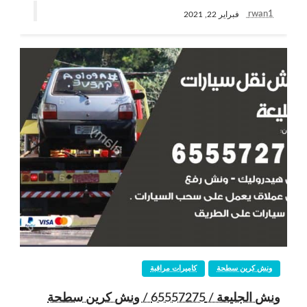
rwan1
فبراير 22, 2021
ونش كرين سطحة
كاميرات مراقبة
ونش الجليعة / 65557275 / ونش كرين سطحة