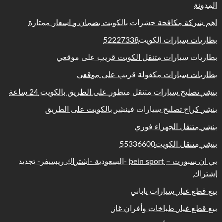
المدونة
اهم شركة مكافحة حشرات بالكويت بضمان و اسعار ممتازة
بطاريات سيارات الكويت52227338
بطاريات سيارات متنقل الكويت قريب على موقعي
بطاريات سيارات مكفولة قريب على موقعي
بنشر تصليح سيارات متنقل متطور على الطريق بالكويت 24 ساعة
بنشر كراج تصليح سيارات فينشر بالكويت على الطريق
بنشر متنقل الجهراء فوري
بنشر متنقل الكويت55336600
بي ان سبورت – bein sport -السعودية -اشتراك ريسيفر- تجديد
اشتراك
بيع قطع غيار سيارات ياباني
بيع قطع غيار طباخات وأفران غاز