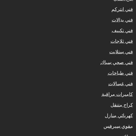
فني انتركم
فني بدالات
فني تكييف
فني ثلاجات
فني ستلايت
فني صحي سباك
فني طباخات
فني غسالات
كاميرات مراقبة
كراج متنقل
كهربائي منازل
مقوي سيرفس