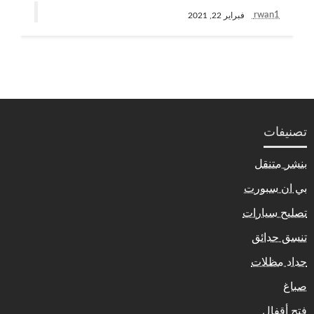
rwan1
فبراير 22, 2021
تصنيفات
بنشر متنقل
بي ان سبورت
تصليح سيارات
تنسق حدائق
حداد مظلات
صباغ
فتح أقفال