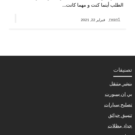
الطلب أينما كنت و مهما كانت…
rwan1
فبراير 22, 2021
تصنيفات
بنشر متنقل
بي ان سبورت
تصليح سيارات
تنسق حدائق
حداد مظلات