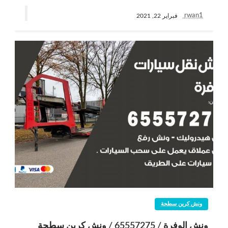
rwan1
فبراير 22, 2021
ونش كرين سطحة
ونش الوفرة / 65557275 / ونش كرين سطحة