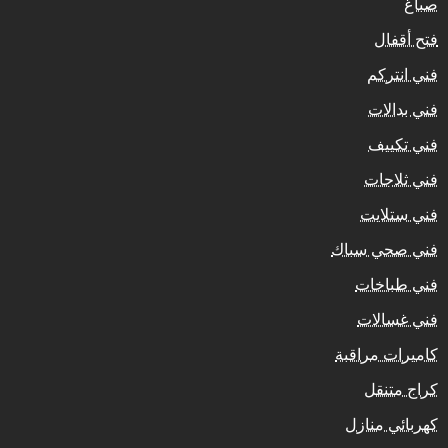
صباغ
فتح أقفال
فني انتركم
فني بدالات
فني تكييف
فني ثلاجات
فني ستلايت
فني صحي سباك
فني طباخات
فني غسالات
كاميرات مراقبة
كراج متنقل
كهربائي منازل