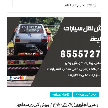
rwan1
فبراير 22, 2021
ونش كرين سطحة
كاميرات مراقبة
ونش الجليعة / 65557275 / ونش كرين سطحة