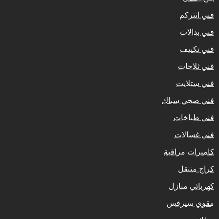
فني انتركم
فني بدالات
فني تكييف
فني ثلاجات
فني ستلايت
فني صحي سباك
فني طباخات
فني غسالات
كاميرات مراقبة
كراج متنقل
كهربائي منازل
مقوي سيرفس