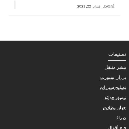
rwan1
فبراير 22, 2021
تصنيفات
بنشر متنقل
بي ان سبورت
تصليح سيارات
تنسق حدائق
حداد مظلات
صباغ
فتح أقفال