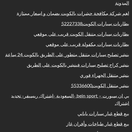
المدونة
اهم شركة مكافحة حشرات بالكويت بضمان و اسعار ممتازة
بطاريات سيارات الكويت52227338
بطاريات سيارات متنقل الكويت قريب على موقعي
بطاريات سيارات مكفولة قريب على موقعي
بنشر تصليح سيارات متنقل متطور على الطريق بالكويت 24 ساعة
بنشر كراج تصليح سيارات فينشر بالكويت على الطريق
بنشر متنقل الجهراء فوري
بنشر متنقل الكويت55336600
بي ان سبورت – bein sport -السعودية -اشتراك ريسيفر- تجديد
اشتراك
بيع قطع غيار سيارات ياباني
بيع قطع غيار طباخات وأفران غاز