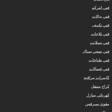
فني انتركم
فني بدالات
فني تكييف
فني ثلاجات
فني ستلايت
فني صحي سباك
فني طباخات
فني غسالات
كاميرات مراقبة
كراج متنقل
كهربائي منازل
مقوي سيرفس