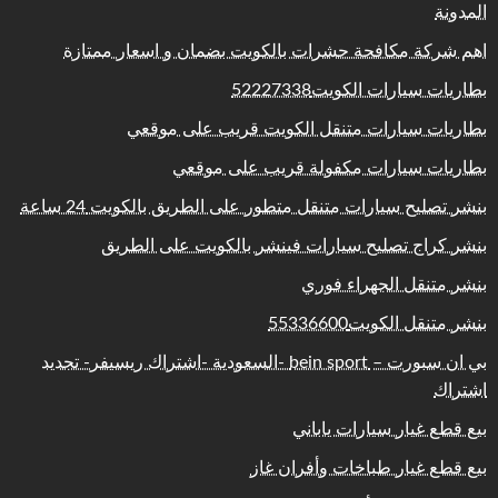
المدونة
اهم شركة مكافحة حشرات بالكويت بضمان و اسعار ممتازة
بطاريات سيارات الكويت52227338
بطاريات سيارات متنقل الكويت قريب على موقعي
بطاريات سيارات مكفولة قريب على موقعي
بنشر تصليح سيارات متنقل متطور على الطريق بالكويت 24 ساعة
بنشر كراج تصليح سيارات فينشر بالكويت على الطريق
بنشر متنقل الجهراء فوري
بنشر متنقل الكويت55336600
بي ان سبورت – bein sport -السعودية -اشتراك ريسيفر- تجديد
اشتراك
بيع قطع غيار سيارات ياباني
بيع قطع غيار طباخات وأفران غاز