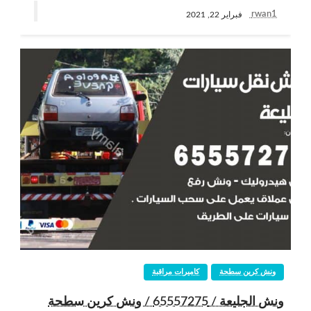
rwan1
فبراير 22, 2021
ونش كرين سطحة
كاميرات مراقبة
ونش الجليعة / 65557275 / ونش كرين سطحة