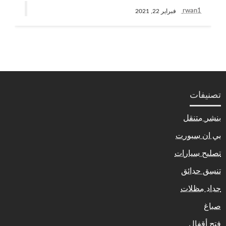
rwan1
فبراير 22, 2021
تصنيفات
بنشر متنقل
بي ان سبورت
تصليح سيارات
تنسق حدائق
حداد مظلات
صباغ
فتح أقفال