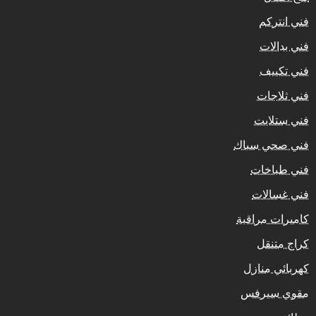
فني انتركم
فني بدالات
فني تكييف
فني ثلاجات
فني ستلايت
فني صحي سباك
فني طباخات
فني غسالات
كاميرات مراقبة
كراج متنقل
كهربائي منازل
مقوي سيرفس