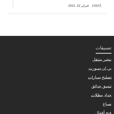
rwan1
فبراير 22, 2021
تصنيفات
بنشر متنقل
بي ان سبورت
تصليح سيارات
تنسق حدائق
حداد مظلات
صباغ
فتح أقفال