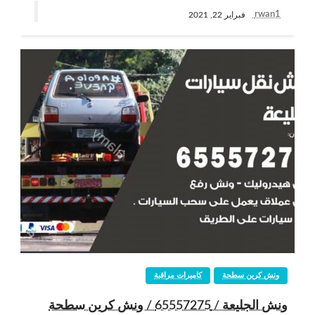
rwan1
فبراير 22, 2021
ونش كرين سطحة
كاميرات مراقبة
ونش الجليعة / 65557275 / ونش كرين سطحة