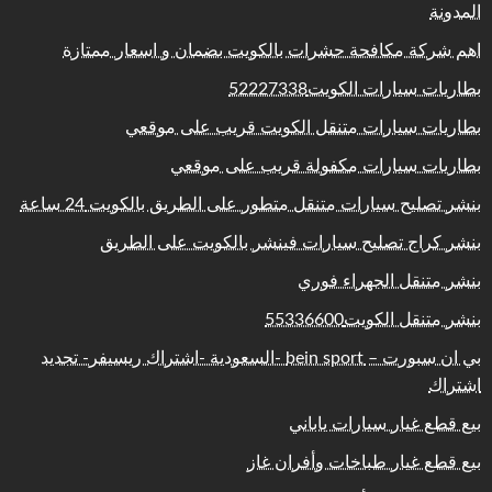
المدونة
اهم شركة مكافحة حشرات بالكويت بضمان و اسعار ممتازة
بطاريات سيارات الكويت52227338
بطاريات سيارات متنقل الكويت قريب على موقعي
بطاريات سيارات مكفولة قريب على موقعي
بنشر تصليح سيارات متنقل متطور على الطريق بالكويت 24 ساعة
بنشر كراج تصليح سيارات فينشر بالكويت على الطريق
بنشر متنقل الجهراء فوري
بنشر متنقل الكويت55336600
بي ان سبورت – bein sport -السعودية -اشتراك ريسيفر- تجديد
اشتراك
بيع قطع غيار سيارات ياباني
بيع قطع غيار طباخات وأفران غاز