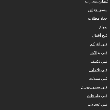
تصليح سيارات
تنسق حدائق
حداد مظلات
صباغ
فتح أقفال
فني انتركم
فني بدالات
فني تكييف
فني ثلاجات
فني ستلايت
فني صحي سباك
فني طباخات
فني غسالات