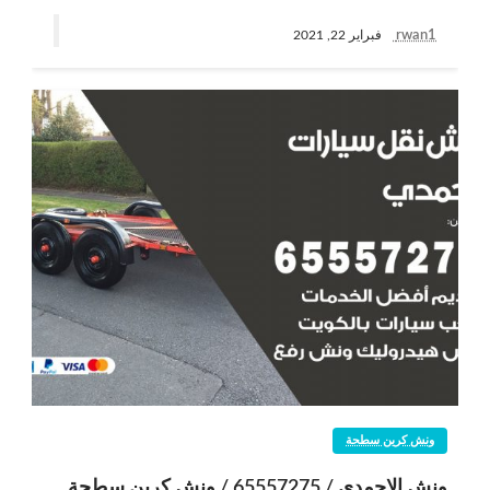
rwan1
فبراير 22, 2021
ونش كرين سطحة
ونش الاحمدي / 65557275 / ونش كرين سطحة