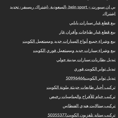
بي ان سبورت – bein sport -السعودية -اشتراك ريسيفر- تجديد
اشتراك
بيع قطع غيار سيارات ياباني
بيع قطع غيار طباخات وأفران غاز
بيع وشراء جميع أنواع السيارات جديد ومستعمل الكويت
بيع وشراء سيارات جديد ومستعمل فوري الكويت
تبديل بطاريات سيارات مدينة حولي
تبديل تواير الكويت فوري
تبديل تواير الكويت50996466
تركيب أحبار طابعات حديثة ملونة الكويت
تركيب خيام للأفراح والمناسبات رخيص
تركيب ستالايت هندي الفنطاس
تركيب ستاند تلفزيون الكويت50355377