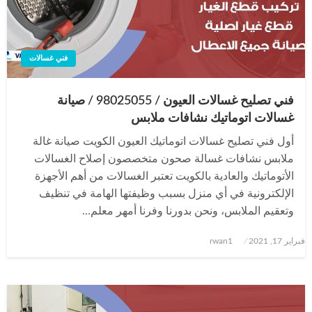
فني غسالات
فني تصليح غسالات العيون / 98025055 / صيانة
غسالات اتوماتيك نشافات ملابس
أول فني تصليح غسالات اتوماتيك العيون الكويت صيانة غالة
ملابس نشافات غسالة صحون متخصصون إصلاح الغسالات
الأتوماتيك والعادية بالكويت تعتبر الغسالات من أهم الأجهزة
الإلكترونية في أي منزل بسبب وظيفتها الهامة في تنظيف
وتعقيم الملابس، ونحن بدورنا وفرنا أمهر معلم…
نُشر
فبراير 17, 2021
rwan1
في