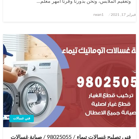
وتعقيم الملابس، ونحن بدورنا وفرنا أمهر معلم…
نُشر
فبراير 17, 2021
rwan1
في
فني غسالات
فني تصليح غسالات تيماء / 98025055 / صيانة غسالات