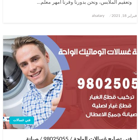
وتعقيم الملابس، ونحن بدورنا وفرنا أمهر معلم…
نُشر
فبراير 18, 2021
alsatary
في
فني غسالات
فني تصليح غسالات الواحة / 98025055 / صيانة