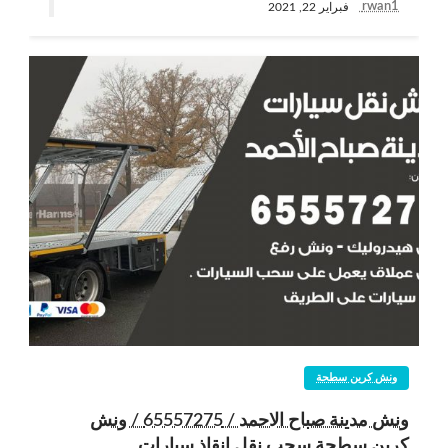
rwan1
فبراير 22, 2021
ونش كرين سطحة
ونش مدينة صباح الاحمد / 65557275 / ونش
كرين سطحة سحب نقل انقاذ سيارات