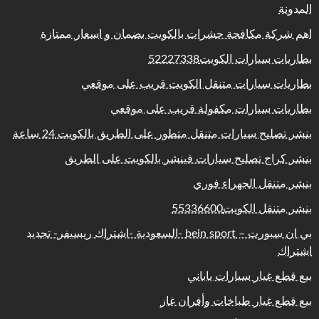
المدونة
اهم شركة مكافحة حشرات بالكويت بضمان و اسعار ممتازة
بطاريات سيارات الكويت52227338
بطاريات سيارات متنقل الكويت قريب على موقعي
بطاريات سيارات مكفولة قريب على موقعي
بنشر تصليح سيارات متنقل متطور على الطريق بالكويت 24 ساعة
بنشر كراج تصليح سيارات فينشر بالكويت على الطريق
بنشر متنقل الجهراء فوري
بنشر متنقل الكويت55336600
بي ان سبورت – bein sport -السعودية -اشتراك ريسيفر- تجديد
اشتراك
بيع قطع غيار سيارات ياباني
بيع قطع غيار طباخات وأفران غاز