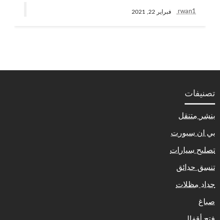
rwan1
فبراير 22, 2021
تصنيفات
بنشر متنقل
بي ان سبورت
تصليح سيارات
تنسق حدائق
حداد مظلات
صباغ
فتح أقفال