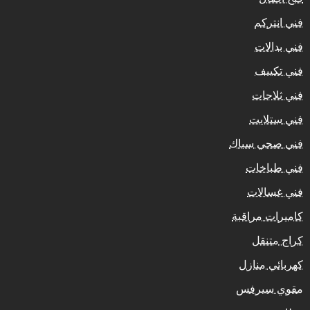
فني انتركم
فني بدالات
فني تكييف
فني ثلاجات
فني ستلايت
فني صحي سباك
فني طباخات
فني غسالات
كاميرات مراقبة
كراج متنقل
كهربائي منازل
مقوي سيرفس