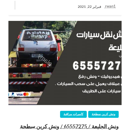
rwan1
فبراير 22, 2021
ونش كرين سطحة
كاميرات مراقبة
ونش الجليعة / 65557275 / ونش كرين سطحة